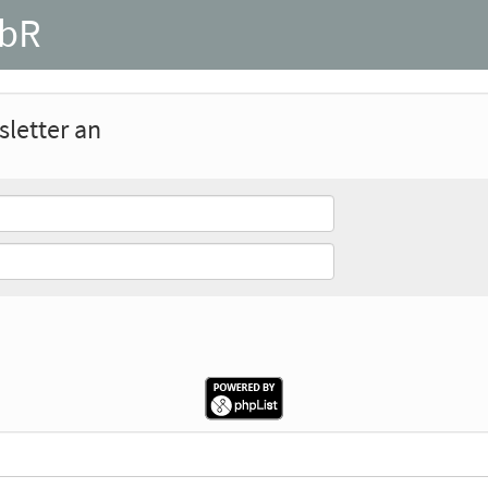
GbR
letter an